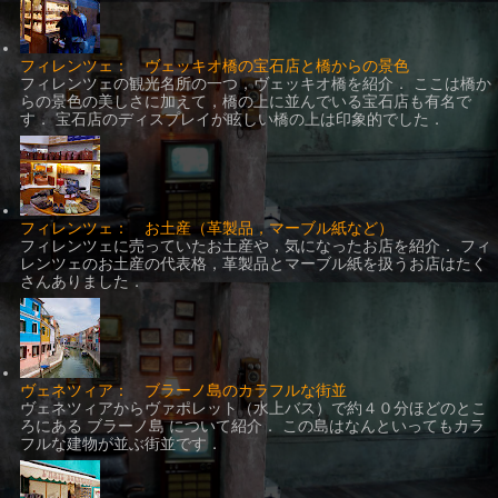
フィレンツェ： ヴェッキオ橋の宝石店と橋からの景色
フィレンツェの観光名所の一つ，ヴェッキオ橋を紹介． ここは橋か
らの景色の美しさに加えて，橋の上に並んでいる宝石店も有名で
す． 宝石店のディスプレイが眩しい橋の上は印象的でした．
フィレンツェ： お土産（革製品，マーブル紙など）
フィレンツェに売っていたお土産や，気になったお店を紹介． フィ
レンツェのお土産の代表格，革製品とマーブル紙を扱うお店はたく
さんありました．
ヴェネツィア： ブラーノ島のカラフルな街並
ヴェネツィアからヴァポレット（水上バス）で約４０分ほどのとこ
ろにある ブラーノ島 について紹介． この島はなんといってもカラ
フルな建物が並ぶ街並です．