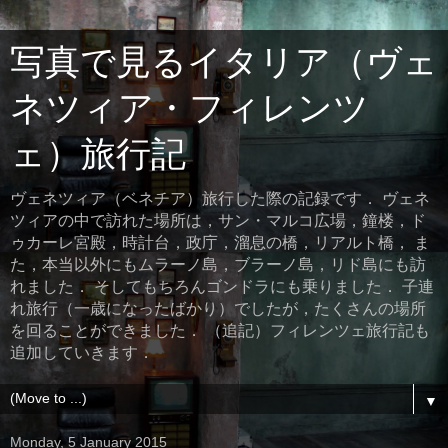
写真で見るイタリア（ヴェ
ネツィア・フィレンツ
ェ）旅行記
ヴェネツィア（ベネチア）旅行した際の記録です． ヴェネ
ツィアの中で訪れた場所は，サン・マルコ広場，鐘楼，ド
ゥカーレ宮殿，時計台，政庁，溜息の橋，リアルト橋， ま
た，本当以外にもムラーノ島，ブラーノ島，リド島にも訪
れました． そしてもちろんゴンドラにも乗りました． 子連
れ旅行（一歳になったばかり）でしたが，たくさんの場所
を回ることができました． （追記）フィレンツェ旅行記も
追加していきます．
▼
Monday, 5 January 2015