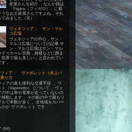
産屋さんを紹介． なんか雑誌
「Figaro（フィガロ）」に載
そうなお土産屋さんですよね．それ
ってみました（笑）
ヴェネツィア： サン・マル
コ広場
ヴェネツィアの中心，サン・
マルコ広場についての記事 サ
ン・マルコ広場はサン・マル
やドゥカーレ宮殿，鐘楼などに囲ま
「世界で最も美しい」と言われてい
です．
ネツィア： ヴァポレット（水上バ
の乗り方
ツィアの最も便利な交通手段 ， ヴ
ト（Vaporetto） について． ヴェ
アの中は車や電車が走っていないの
で移動します． その船の中で最もリ
ブルで本数が多く， 全地域をカバー
のが ヴァポレット です．
ア
(64)