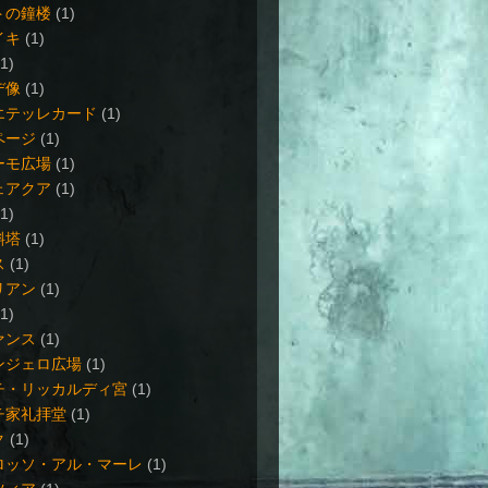
トの鐘楼
(1)
イキ
(1)
(1)
デ像
(1)
エテッレカード
(1)
ページ
(1)
ーモ広場
(1)
ェアクア
(1)
(1)
斜塔
(1)
ス
(1)
リアン
(1)
(1)
ァンス
(1)
ンジェロ広場
(1)
チ・リッカルディ宮
(1)
チ家礼拝堂
(1)
ク
(1)
ロッソ・アル・マーレ
(1)