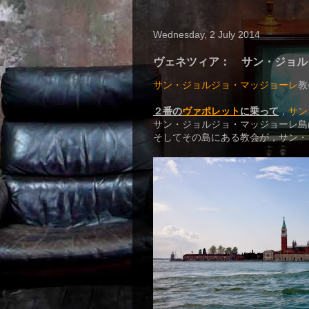
Wednesday, 2 July 2014
ヴェネツィア： サン・ジョル
サン・ジョルジョ・マッジョーレ
教
２番の
ヴァポレット
に乗って
，
サン
サン・ジョルジョ・マッジョーレ島
そしてその島にある教会が，サン・