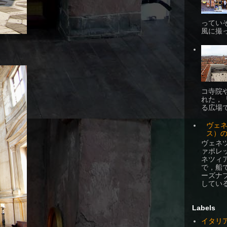
ってい
風に撮
コ寺院
れた，
る広場
ヴェ
ス）
ヴェネ
ァポレッ
ネツィ
で，船
ーズナ
している
Labels
イタリ