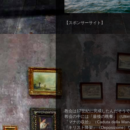
【スポンサーサイト】
教会は17世紀に完成したんだそう
教会の中には『最後の晩餐』（Ultima
『マナの収拾』（Caduta della Ma
『キリスト降架』（Deposizion