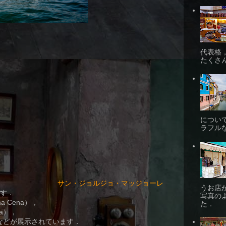
代表格
たくさ
につい
ラフル
サン・ジョルジョ・マッジョーレ
うお店
です．
写真の
 Cena），
た．
na），
e）などが展示されています．