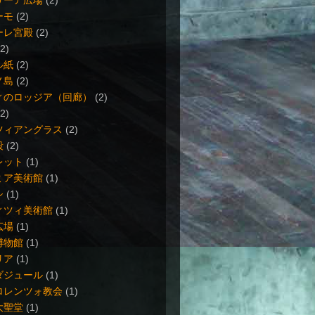
リーア広場
(2)
ーモ
(2)
ーレ宮殿
(2)
(2)
ル紙
(2)
ノ島
(2)
ィのロッジア（回廊）
(2)
(2)
ツィアングラス
(2)
段
(2)
レット
(1)
ミア美術館
(1)
シ
(1)
ィツィ美術館
(1)
広場
(1)
博物館
(1)
リア
(1)
ダジュール
(1)
ロレンツォ教会
(1)
大聖堂
(1)