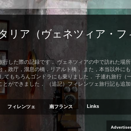
タリア（ヴェネツィア・フ
旅行した際の記録です． ヴェネツィアの中で訪れた場
台，政庁，溜息の橋，リアルト橋， また，本当以外に
そしてもちろんゴンドラにも乗りました． 子連れ旅行（
ことができました． （追記）フィレンツェ旅行記も追
Links
フィレンツェ
南フランス
Advertise