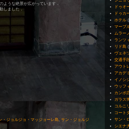
シニョ
のような絶景が広がっています．
ドゥオ
動しました．
ドゥカ
ホテル
マーブ
ムラー
ランツ
リド島
ヴェネ
交通手
アウト
アカデ
イノシ
ウッフ
カンポ
ガラス
コルニ
コート
サン・
ン・ジョルジョ・マッジョーレ島
,
サン・ジョルジ
シエナ