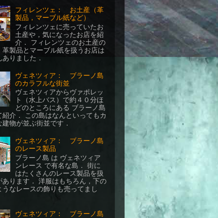
フィレンツェ： お土産（革
製品，マーブル紙など）
フィレンツェに売っていたお
土産や，気になったお店を紹
介． フィレンツェのお土産の
，革製品とマーブル紙を扱うお店は
んありました．
ヴェネツィア： ブラーノ島
のカラフルな街並
ヴェネツィアからヴァポレッ
ト（水上バス）で約４０分ほ
どのところにある ブラーノ島
て紹介． この島はなんといってもカ
な建物が並ぶ街並です．
ヴェネツィア： ブラーノ島
のレース製品
ブラーノ島 は ヴェネツィア
ンレース で有名な島． 街に
はたくさんのレース製品を扱
があります． 洋服はもちろん，下の
ようなレースの飾りも売ってまし
ヴェネツィア： ブラーノ島