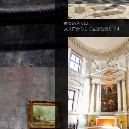
教会の入り口．
入り口からして立派な造りです．