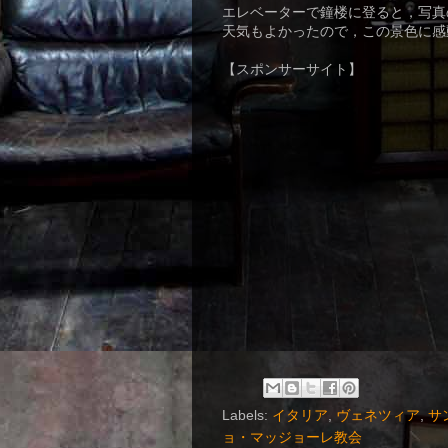
エレベーターで鐘楼に登ると，写真
天気もよかったので，この景色に感
【スポンサーサイト】
Labels:
イタリア
,
ヴェネツィア
,
サ
ョ・マッジョーレ教会