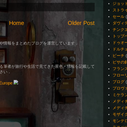
ジョッ
ストラ
セール
Home
Older Post
ダヴィ
チンク
トップ
ドゥオ
や情報をまとめたブログを運営しています．
ドルチ
ビーチ
ピサの
る筆者が旅行や生活で見てきた景色・情報を記載して
フラン
さい．
フロー
ブログ
Europe
プロヴ
ミケラ
メディ
メディ
モザイ
モンテ