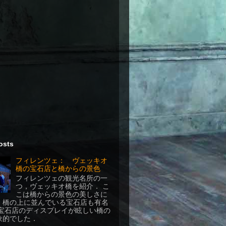
osts
フィレンツェ： ヴェッキオ
橋の宝石店と橋からの景色
フィレンツェの観光名所の一
つ，ヴェッキオ橋を紹介． こ
こは橋からの景色の美しさに
，橋の上に並んでいる宝石店も有名
 宝石店のディスプレイが眩しい橋の
象的でした．