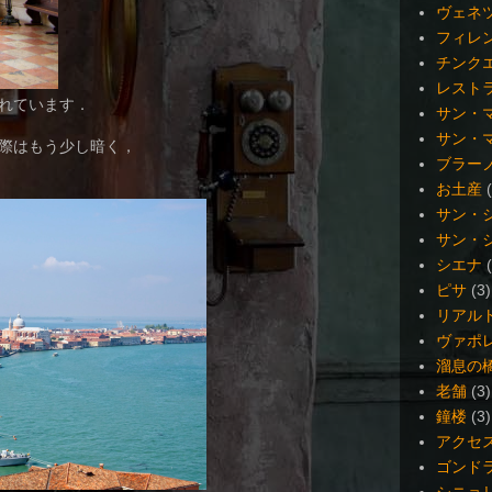
ヴェネ
フィレ
チンク
レスト
れています．
サン・
サン・
際はもう少し暗く，
ブラー
お土産
サン・
サン・
シエナ
ピサ
(3)
リアル
ヴァポ
溜息の
老舗
(3)
鐘楼
(3)
アクセ
ゴンド