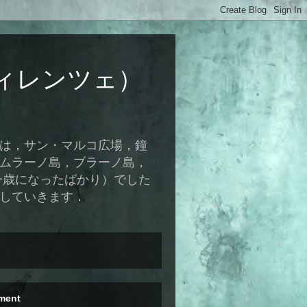
ィレンツェ）
所は，サン・マルコ広場，鐘
もムラーノ島，ブラーノ島，
一歳になったばかり）でした
加していきます．
ment