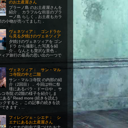
のお土産屋さん
ブラーノ島 のお土産屋さんを
紹介． カラフルな街並のブラ
ーノ島 らしく，お土産もカラ
家の小物が売ってました．
ヴェネツィア： ゴンドラか
ら見る夕焼けのヴェネツィア
夕焼けのヴェネツィアを ゴン
ドラ から撮影した写真を紹
介． なんとも贅沢な景色．
ツィア旅行の最高の思い出の一つで
ヴェネツィア： サン・マル
コ寺院の中と二階
サン・マルコ寺院 の内部の紹
介（2回目）． 今回は特に祭
壇にあるパラ・ドーロや， サ
ルコ寺院 の2階の様子を紹介しま
ある" Read more (続きを読む)
リックすると， この記事の続きを読
できます．...
フィレンツェ・シエナ： シ
エナにあるお土産屋さん
シエナの街中で見つけたお土