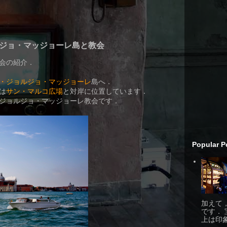
ジョ・マッジョーレ島と教会
会の紹介．
・ジョルジョ・マッジョーレ
島へ．
は
サン・マルコ広場
と対岸に位置しています．
ジョルジョ・マッジョーレ教会です．
Popular P
加えて
です．
上は印