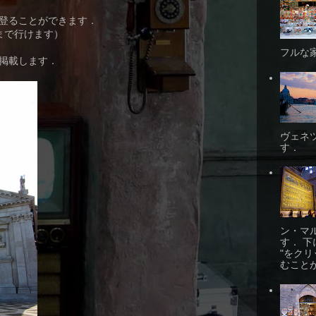
登ることができます．
まで行けます）
フルな
掲載します．
ヴェネ
す．
ン・マ
す． 下に
"をク
むことが