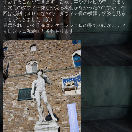
干渉することができます．普段，本やテレビの中，つまり
２次元のダヴィデ像しか見る機会がなかったのですが，今
回は彫刻（３Ｄ）なので，ダヴィデ像の横顔，後姿も見る
ことができました（笑）
展示されている作品はミケランジェロの彫刻のほかに，フ
ィレンツェ派絵画も多数あります．