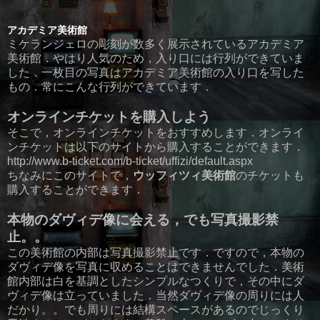
アカデミア美術館
ミケランジェロの彫刻が数多く展示されているアカデミア
美術館．やはり人気のため，入り口には行列ができていま
した．一枚目の写真はアカデミア美術館の入り口を写した
もの．常にこんな行列ができています．
オンラインチケットを購入しよう
そこで，オンラインチケットをおすすめします．オンライ
ンチケットは以下のサイトから購入することができます．
http://www.b-ticket.com/b-ticket/uffizi/default.aspx
ちなみにこのサイトで，
ウッフィツィ美術館
のチケットも
購入することができます．
本物のダヴィデ像に会える，でも写真撮影禁
止。。
この美術館の内部は写真撮影禁止です．ですので，本物の
ダヴィデ像を写真に収めることはできませんでした．美術
館内部は白を基調としたシンプルなつくりで，その中にダ
ヴィデ像は立っていました．当然ダヴィデ像の周りには人
だかり。。でも周りには結構スペースがあるのでじっくり