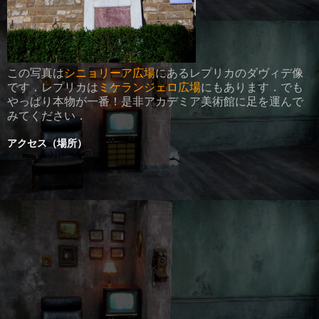
この写真は
シニョリーア広場
にあるレプリカのダヴィデ像
です．レプリカは
ミケランジェロ広場
にもあります．でも
やっぱり本物が一番！是非アカデミア美術館に足を運んで
みてください．
アクセス（場所）