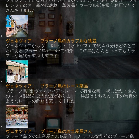
フィレンツェに売っていたお土産や，気になったお店を紹介． フィ
レンツェのお土産の代表格，革製品とマーブル紙を扱うお店はたく
さんありました．
ヴェネツィア： ブラーノ島のカラフルな街並
ヴェネツィアからヴァポレット（水上バス）で約４０分ほどのとこ
ろにある ブラーノ島 について紹介． この島はなんといってもカラ
フルな建物が並ぶ街並です．
ヴェネツィア： ブラーノ島のレース製品
ブラーノ島 は ヴェネツィアンレース で有名な島． 街にはたくさん
のレース製品を扱うお店があります． 洋服はもちろん，下の写真の
ようなレースの飾りも売ってました．
ヴェネツィア： ブラーノ島のお土産屋さん
ブラーノ島 のお土産屋さんを紹介． カラフルな街並のブラーノ島