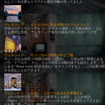
らしく，お土産もカラフルな家の小物が売ってました．
ヴェネツィア： ゴンドラから見る夕焼けのヴェネツィア
夕焼けのヴェネツィアを ゴンドラ から撮影した写真を紹介． なん
とも贅沢な景色． ヴェネツィア旅行の最高の思い出の一つです．
ヴェネツィア： サン・マルコ寺院の中と二階
サン・マルコ寺院 の内部の紹介（2回目）． 今回は特に祭壇にある
パラ・ドーロや， サン・マルコ寺院 の2階の様子を紹介します． 下
にある" Read more (続きを読む) "をクリックすると， この記事の続
きを読むことができます．...
フィレンツェ・シエナ： シエナにあるお土産屋さん
シエナの街中で見つけたお土産屋さんを紹介． なんか雑誌
「Figaro（フィガロ）」に載っていそうなお土産屋さんですよね．
それ風に撮ってみました（笑）