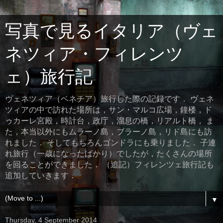
写真で見るイタリア（ヴェ
ネツィア・フィレンツ
ェ）旅行記
ヴェネツィア（ベネチア）旅行した際の記録です． ヴェネ
ツィアの中で訪れた場所は，サン・マルコ広場，鐘楼，ド
ゥカーレ宮殿，時計台，政庁，溜息の橋，リアルト橋， ま
た，本当以外にもムラーノ島，ブラーノ島，リド島にも訪
れました． そしてもちろんゴンドラにも乗りました． 子連
れ旅行（一歳になったばかり）でしたが，たくさんの場所
を回ることができました． （追記）フィレンツェ旅行記も
追加していきます．
▼
Thursday, 4 September 2014